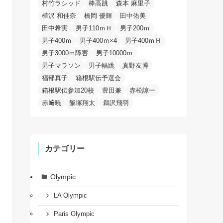
村竹ラシッド
棒高跳
森本 麻里子
樺沢 和佳奈
橋岡 優輝
田中佑美
田中希実
男子110ｍＨ
男子200ｍ
男子400ｍ
男子400ｍ×4
男子400ｍＨ
男子3000ｍ障害
男子10000ｍ
男子マラソン
男子幅跳
真野友博
福部真子
箱根駅伝予選会
箱根駅伝参加20校
豊田兼
赤松諒一
赤﨑暁
飯塚翔太
鵜沢飛羽
カテゴリー
Olympic
LA Olympic
Paris Olympic