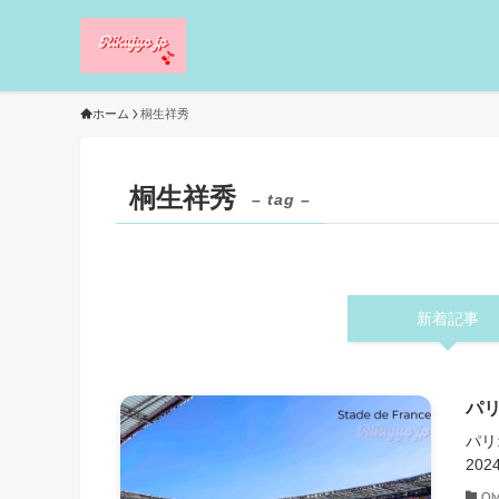
ホーム
桐生祥秀
桐生祥秀
– tag –
新着記事
パリ
パリ
202
Ol