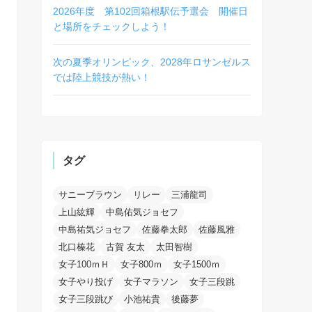
2026年度 第102回箱根駅伝予選会 開催日
と場所をチェックしよう！
次の夏季オリンピック、2028年ロサンゼルス
では陸上競技が熱い！
タグ
サニーブラウン
リレー
三浦龍司
上山紘輝
中島佑気ジョセフ
中島祐気ジョセフ
佐藤拳太郎
佐藤風雅
北口榛花
古賀 友太
太田智樹
女子100ｍＨ
女子800ｍ
女子1500ｍ
女子やり投げ
女子マラソン
女子三段跳
女子三段跳び
小池祐貴
後藤夢