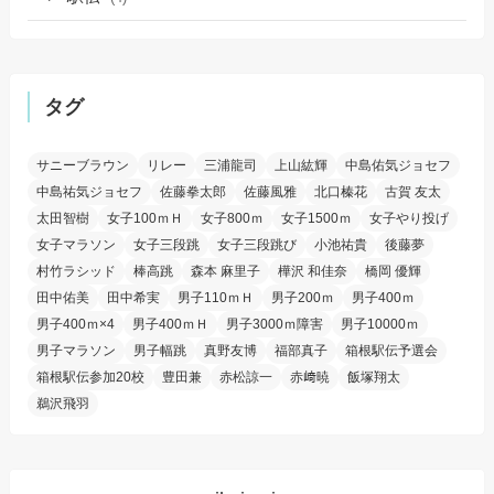
タグ
サニーブラウン
リレー
三浦龍司
上山紘輝
中島佑気ジョセフ
中島祐気ジョセフ
佐藤拳太郎
佐藤風雅
北口榛花
古賀 友太
太田智樹
女子100ｍＨ
女子800ｍ
女子1500ｍ
女子やり投げ
女子マラソン
女子三段跳
女子三段跳び
小池祐貴
後藤夢
村竹ラシッド
棒高跳
森本 麻里子
樺沢 和佳奈
橋岡 優輝
田中佑美
田中希実
男子110ｍＨ
男子200ｍ
男子400ｍ
男子400ｍ×4
男子400ｍＨ
男子3000ｍ障害
男子10000ｍ
男子マラソン
男子幅跳
真野友博
福部真子
箱根駅伝予選会
箱根駅伝参加20校
豊田兼
赤松諒一
赤﨑暁
飯塚翔太
鵜沢飛羽