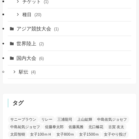
チケット
(1)
種目
(20)
アジア競技大会
(1)
世界陸上
(2)
国内大会
(6)
駅伝
(4)
タグ
サニーブラウン
リレー
三浦龍司
上山紘輝
中島佑気ジョセフ
中島祐気ジョセフ
佐藤拳太郎
佐藤風雅
北口榛花
古賀 友太
太田智樹
女子100ｍＨ
女子800ｍ
女子1500ｍ
女子やり投げ