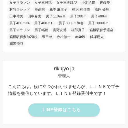
女子マラソン
女子三段跳
女子三段跳び
小池祐貴
後藤夢
村竹ラシッド
棒高跳
森本 麻里子
樺沢 和佳奈
橋岡 優輝
田中佑美
田中希実
男子110ｍＨ
男子200ｍ
男子400ｍ
男子400ｍ×4
男子400ｍＨ
男子3000ｍ障害
男子10000ｍ
男子マラソン
男子幅跳
真野友博
福部真子
箱根駅伝予選会
箱根駅伝参加20校
豊田兼
赤松諒一
赤﨑暁
飯塚翔太
鵜沢飛羽
rikujyo.jp
管理人
こんにちは。役に立つかわかりませんが、ＬＩＮＥでプチ
情報を発信しています。ＬＩＮＥ登録受付中です！
LINE登録はこちら